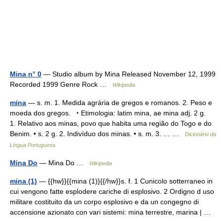
Mina n° 0
— Studio album by Mina Released November 12, 1999
Recorded 1999 Genre Rock …
Wikipedia
mina
— s. m. 1. Medida agrária de gregos e romanos. 2. Peso e
moeda dos gregos. ‣ Etimologia: latim mina, ae mina adj. 2 g.
1. Relativo aos minas, povo que habita uma região do Togo e do
Benim. • s. 2 g. 2. Indivíduo dos minas. • s. m. 3. … …
Dicionário da
Língua Portuguesa
Mina Do
— Mina Do …
Wikipedia
mina (1)
— {{hw}}{{mina (1)}{{/hw}}s. f. 1 Cunicolo sotterraneo in
cui vengono fatte esplodere cariche di esplosivo. 2 Ordigno d uso
militare costituito da un corpo esplosivo e da un congegno di
accensione azionato con vari sistemi: mina terrestre, marina | …