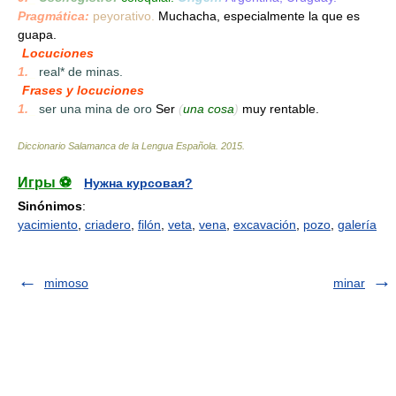
Pragmática:
peyorativo.
Muchacha, especialmente la que es
guapa.
Locuciones
1.
_
real* de minas.
Frases y locuciones
1.
_
ser una mina de oro
Ser
(
una cosa
)
muy rentable.
Diccionario Salamanca de la Lengua Española
.
2015
.
Игры ⚽
Нужна курсовая?
Sinónimos
:
yacimiento
,
criadero
,
filón
,
veta
,
vena
,
excavación
,
pozo
,
galería
mimoso
minar