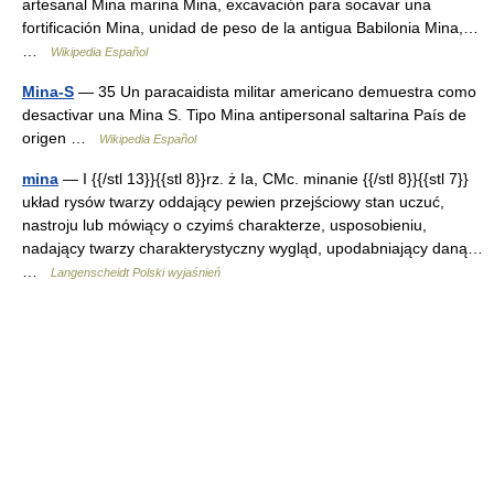
artesanal Mina marina Mina, excavación para socavar una
fortificación Mina, unidad de peso de la antigua Babilonia Mina,…
…
Wikipedia Español
Mina-S
— 35 Un paracaidista militar americano demuestra como
desactivar una Mina S. Tipo Mina antipersonal saltarina País de
origen …
Wikipedia Español
mina
— I {{/stl 13}}{{stl 8}}rz. ż Ia, CMc. minanie {{/stl 8}}{{stl 7}}
układ rysów twarzy oddający pewien przejściowy stan uczuć,
nastroju lub mówiący o czyimś charakterze, usposobieniu,
nadający twarzy charakterystyczny wygląd, upodabniający daną…
…
Langenscheidt Polski wyjaśnień